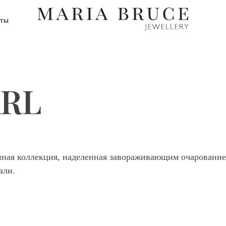
еты
ARL
анная коллекция, наделенная завораживающим очарование
али.