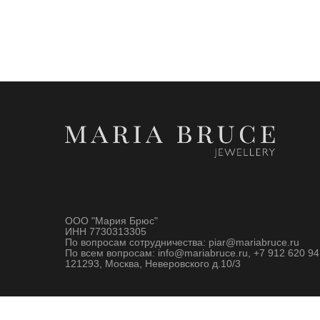
ООО "Мария Брюс"
ИНН 7730313305
По вопросам сотрудничества: piar@mariabruce.ru
По всем вопросам: info@mariabruce.ru, +7 912 620 94
121293, Москва, Неверовского д.10/3