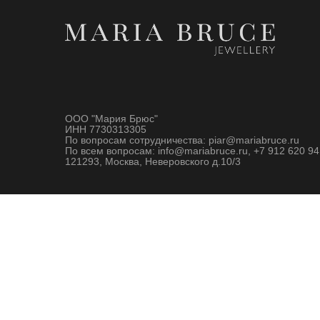
ООО "Мария Брюс"
ИНН 7730313305
По вопросам сотрудничества: piar@mariabruce.ru
По всем вопросам: info@mariabruce.ru, +7 912 620 94
121293, Москва, Неверовского д.10/3