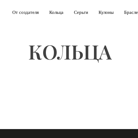
От создателя
Кольца
Серьги
Кулоны
Брасл
КОЛЬЦА